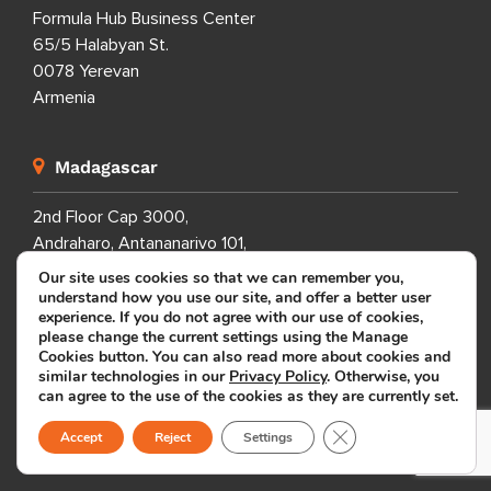
Formula Hub Business Center
65/5 Halabyan St.
0078 Yerevan
Armenia
Madagascar
2nd Floor Cap 3000,
Andraharo, Antananarivo 101,
Madagascar
Our site uses cookies so that we can remember you,
understand how you use our site, and offer a better user
experience. If you do not agree with our use of cookies,
please change the current settings using the Manage
Cookies button. You can also read more about cookies and
similar technologies in our
Privacy Policy
. Otherwise, you
FAQ
can agree to the use of the cookies as they are currently set.
SITEMAP
Close GDPR Cookie B
Accept
Reject
Settings
PRIVACY POLICY