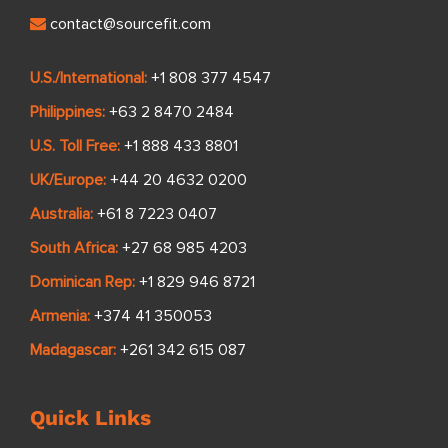
contact@sourcefit.com
U.S./International:
+1 808 377 4547
Philippines:
+63 2 8470 2484
U.S. Toll Free:
+1 888 433 8801
UK/Europe:
+44 20 4632 0200
Australia:
+61 8 7223 0407
South Africa:
+27 68 985 4203
Dominican Rep:
+1 829 946 8721
Armenia:
+374 41 350053
Madagascar:
+261 342 615 087
Quick Links