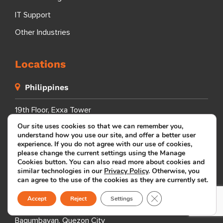
IT Support
Other Industries
Locations
Philippines
19th Floor, Exxa Tower
Bridgetowne IT Park
Our site uses cookies so that we can remember you,
Ugong Norte, C5 Road
understand how you use our site, and offer a better user
experience. If you do not agree with our use of cookies,
Quezon City
please change the current settings using the Manage
1110 Metro Manila
Cookies button. You can also read more about cookies and
Philippines
similar technologies in our
Privacy Policy
. Otherwise, you
can agree to the use of the cookies as they are currently set.
Close GDPR Cookie B
7th Floor, Global One
Accept
Reject
Settings
Eastwood City
Bagumbayan, Quezon City